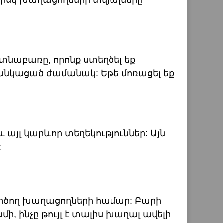
տնաբառը, որոնք ստեղծել եք
 ցանկացած ժամանակ: Եթե մոռացել եք
 այլ կարևոր տեղեկություններ: Այն
:
ործող խաղացողների համար: Բարի
ի, ինչը թույլ է տալիս խաղալ ավելի