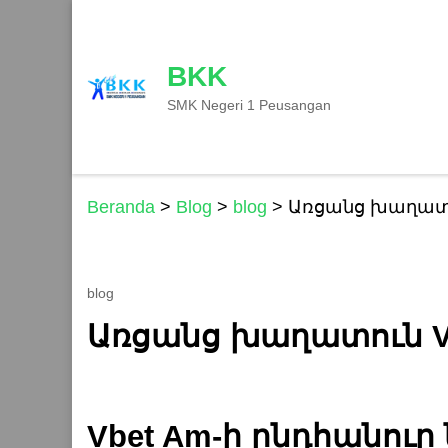
Lompat
ke
konten
BKK
(Tekan
SMK Negeri 1 Peusangan
Enter)
Beranda
>
Blog
>
blog
>
Առցանց խաղատո
blog
Առցանց խաղատուն V
Vbet Am-ի ընդհանուր