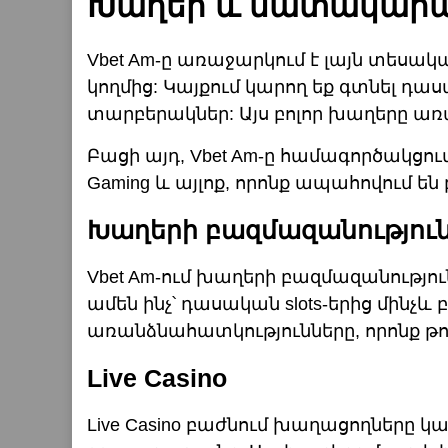
Խաղեր և մատակար
Vbet Am-ը առաջարկում է լայն տե
կողմից: Կայքում կարող եք գտնել դասա
տարբերակներ: Այս բոլոր խաղերը առ
Բացի այդ, Vbet Am-ը համագործակցում
Gaming և այլոք, որոնք ապահովում ե
Խաղերի բազմազանությու
Vbet Am-ում խաղերի բազմազանությո
ամեն ինչ՝ դասական slots-երից մինչև
առանձնահատկությունները, որոնք թ
Live Casino
Live Casino բաժնում խաղացողները կ