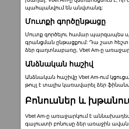
պահպանվում են անվտանգ:
Մուտքի գործընթացը
Մուտք գործելու համար պարզապես ան
գրանցման ընթացքում: Դա շատ հեշտ է
ձեր գաղտնաբառը, Vbet Am-ը առաջար
Անձնական հաշիվ
Անձնական հաշիվը Vbet Am-ում կցուցա
թույլ է տալիս կառավարել ձեր ֆինան
Բոնուսներ և խթանու
Vbet Am-ը առաջարկում է աննախադեպ
գալուստի բոնուսը ձեր առաջին ավանդի