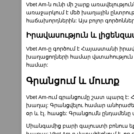
Vbet Am-ն ունի մի շարք առավելությո
առաջարկում է մեծ խաղային ընտրութ
հաճախորդներին: Այս բոլոր գործոննե
Իրավասություն և լիցենզա
Vbet Am-ը գործում է Հայաստանի իրա
խաղացողների համար վստահություն
համար:
Գրանցում և մուտք
Vbet Am-ում գրանցումը շատ պարզ է:
խաղալ: Գրանցվելու համար անհրաժեշտ
օր և էլ. հասցե: Գրանցումն ընդամենը
Միանգամից բարի գալուստի բոնուս եք
խաղալ: Vbet Am-ը վստահեցնում է, 