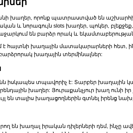
արներ
սականի խաղեր, որոնք պատրաստված են աշխ
կան և նորագույն slots խաղեր, պոկեր, բլեքջեք, 
աջարկում են բարձր որակ և եկամտաբերության
 է հայտնի խաղային մատակարարների հետ, ինչպիսի
ն բարձրորակ խաղային տերմինալներ:
ն
ւնն իսկապես տպավորիչ է: Տարբեր խաղային կ
 բրենդային խաղեր: Յուրաքանչյուր խաղ ունի ի
ույլ են տալիս խաղացողներին գտնել իրենց ն
արող են խաղալ իրական դիլերների դեմ, ինչը ա