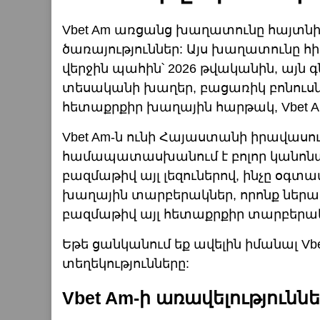
Vbet Am առցանց խաղատունը հայտն
ծառայություններ: Այս խաղատունը հի
վերջին պահին՝ 2026 թվականին, այն
տեսականի խաղեր, բացառիկ բոնուսն
հետաքրքիր խաղային հարթակ, Vbet Am
Vbet Am-ն ունի Հայաստանի իրավասու
համապատասխանում է բոլոր կանոնակ
բազմաթիվ այլ լեզուներով, ինչը օգտ
խաղային տարբերակներ, որոնք ներառ
բազմաթիվ այլ հետաքրքիր տարբերակ
Եթե ցանկանում եք ավելին իմանալ Vbe
տեղեկությունները:
Vbet Am-ի առավելությունն