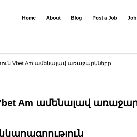
Home
About
Blog
Post a Job
Job
ւն Vbet Am ամենալավ առաջարկները
bet Am ամենալավ առաջա
 նկարագրություն