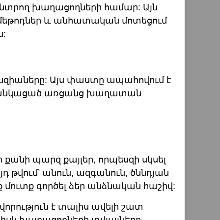
ն փնտրող խաղացողների համար: Այն
ն մեթոդներ և անհատական մոտեցում
ն:
ցենզիաները: Այս փաստը ապահովում է
է ցանկացած առցանց խաղատան
քանի պարզ քայլեր, որպեսզի սկսել
 թվում՝ անուն, ազգանուն, ծննդյան
ք մուտք գործել ձեր անձնական հաշիվ:
վորություն է տալիս ավելի շատ
 իսկ խաղացողների տվյալները