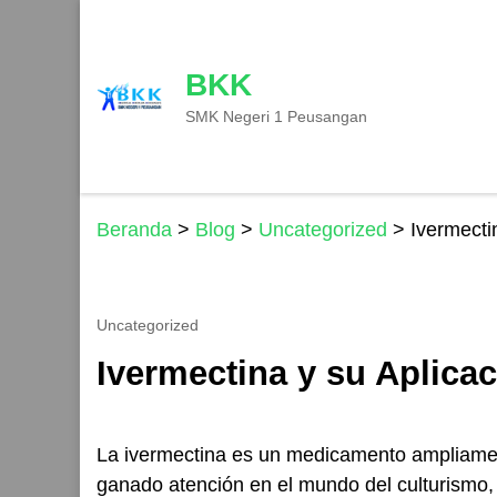
Lompat
ke
konten
BKK
(Tekan
SMK Negeri 1 Peusangan
Enter)
Beranda
>
Blog
>
Uncategorized
>
Ivermecti
Uncategorized
Ivermectina y su Aplicac
La
ivermectina
es un medicamento ampliamente
ganado atención en el mundo del culturismo,