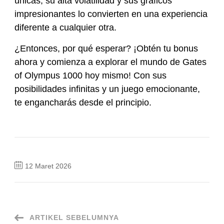
únicas, su alta volatilidad y sus gráficos
impresionantes lo convierten en una experiencia
diferente a cualquier otra.
¿Entonces, por qué esperar? ¡Obtén tu bonus
ahora y comienza a explorar el mundo de Gates
of Olympus 1000 hoy mismo! Con sus
posibilidades infinitas y un juego emocionante,
te engancharás desde el principio.
12 Maret 2026
Navigasi
ARTIKEL SEBELUMNYA