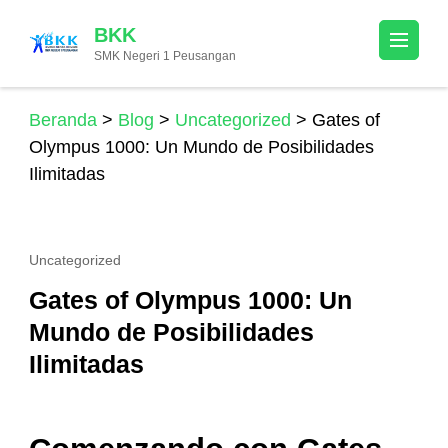
Lompat
BKK
ke
SMK Negeri 1 Peusangan
konten
(Tekan
Enter)
Beranda
>
Blog
>
Uncategorized
>
Gates of
Olympus 1000: Un Mundo de Posibilidades
Ilimitadas
Uncategorized
Gates of Olympus 1000: Un
Mundo de Posibilidades
Ilimitadas