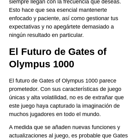
siempre llegan con la frecuencia que deseas.
Esto hace que sea esencial mantenerte
enfocado y paciente, así como gestionar tus
expectativas y no apegártete demasiado a
ningún resultado en particular.
El Futuro de Gates of
Olympus 1000
El futuro de Gates of Olympus 1000 parece
prometedor. Con sus características de juego
únicas y alta volatilidad, no es de extrañar que
este juego haya capturado la imaginación de
muchos jugadores en todo el mundo.
A medida que se añaden nuevas funciones y
actualizaciones al juego, es probable que Gates