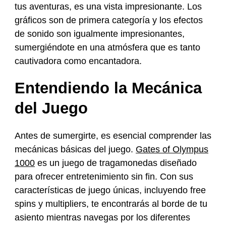
tus aventuras, es una vista impresionante. Los
gráficos son de primera categoría y los efectos
de sonido son igualmente impresionantes,
sumergiéndote en una atmósfera que es tanto
cautivadora como encantadora.
Entendiendo la Mecánica
del Juego
Antes de sumergirte, es esencial comprender las
mecánicas básicas del juego.
Gates of Olympus
1000
es un juego de tragamonedas diseñado
para ofrecer entretenimiento sin fin. Con sus
características de juego únicas, incluyendo free
spins y multipliers, te encontrarás al borde de tu
asiento mientras navegas por los diferentes