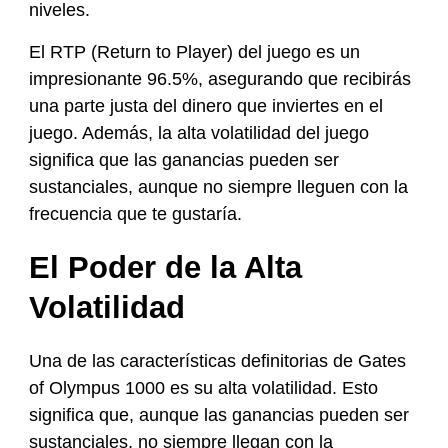
niveles.
El RTP (Return to Player) del juego es un
impresionante 96.5%, asegurando que recibirás
una parte justa del dinero que inviertes en el
juego. Además, la alta volatilidad del juego
significa que las ganancias pueden ser
sustanciales, aunque no siempre lleguen con la
frecuencia que te gustaría.
El Poder de la Alta
Volatilidad
Una de las características definitorias de Gates
of Olympus 1000 es su alta volatilidad. Esto
significa que, aunque las ganancias pueden ser
sustanciales, no siempre llegan con la