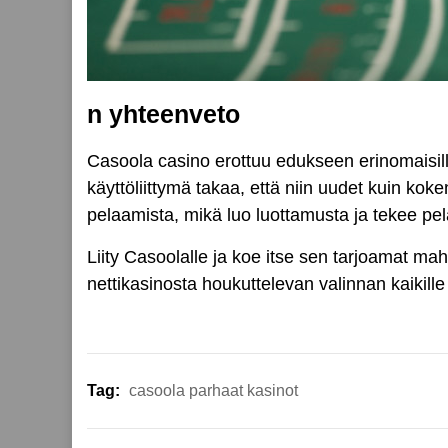
n yhteenveto
Casoola casino erottuu edukseen erinomaisilla
käyttöliittymä takaa, että niin uudet kuin kok
pelaamista, mikä luo luottamusta ja tekee pe
Liity Casoolalle ja koe itse sen tarjoamat mah
nettikasinosta houkuttelevan valinnan kaikille
Tag:
casoola parhaat kasinot