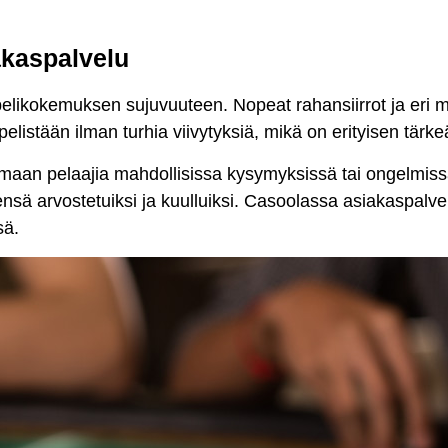
akaspalvelu
elikokemuksen sujuvuuteen. Nopeat rahansiirrot ja eri ma
pelistään ilman turhia viivytyksiä, mikä on erityisen tärkeä
amaan pelaajia mahdollisissa kysymyksissä tai ongelmissa
ensä arvostetuiksi ja kuulluiksi. Casoolassa asiakaspalv
sä.