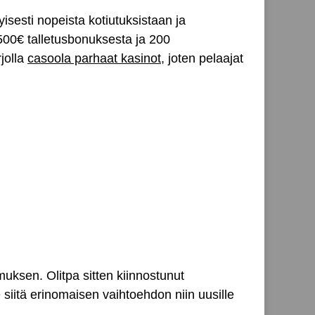
yisesti nopeista kotiutuksistaan ja
a 500€ talletusbonuksesta ja 200
jolla
casoola parhaat kasinot
, joten pelaajat
muksen. Olitpa sitten kiinnostunut
siitä erinomaisen vaihtoehdon niin uusille