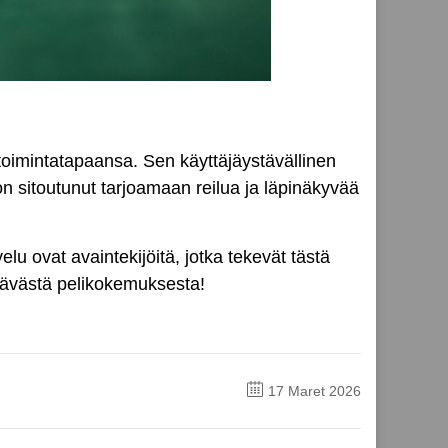
 toimintatapaansa. Sen käyttäjäystävällinen
 on sitoutunut tarjoamaan reilua ja läpinäkyvää
lu ovat avaintekijöitä, jotka tekevät tästä
yttävästä pelikokemuksesta!
17 Maret 2026