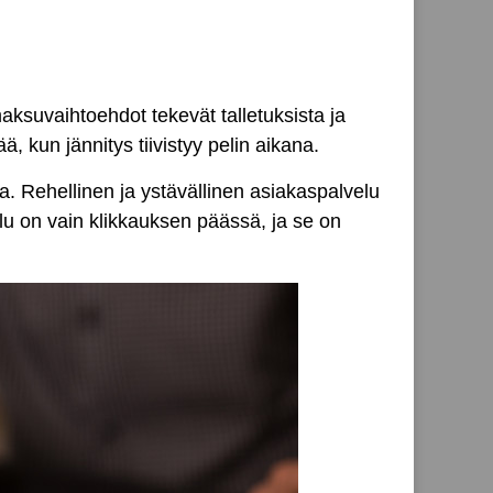
ksuvaihtoehdot tekevät talletuksista ja
ä, kun jännitys tiivistyy pelin aikana.
. Rehellinen ja ystävällinen asiakaspalvelu
elu on vain klikkauksen päässä, ja se on