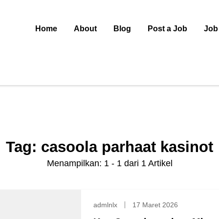
Home
About
Blog
Post a Job
Job
Tag:
casoola parhaat kasinot
Menampilkan: 1 - 1 dari 1 Artikel
admlnlx
17 Maret 2026