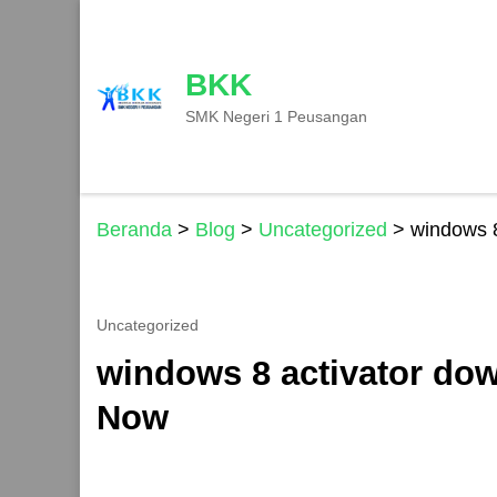
Lompat
ke
konten
BKK
(Tekan
SMK Negeri 1 Peusangan
Enter)
Beranda
>
Blog
>
Uncategorized
>
windows 8
Uncategorized
windows 8 activator dow
Now