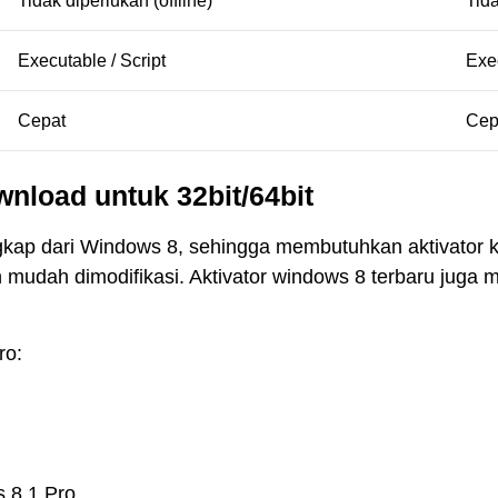
Tidak diperlukan (offline)
Tida
Executable / Script
Exec
Cepat
Cep
nload untuk 32bit/64bit
gkap dari Windows 8, sehingga membutuhkan aktivator kh
an mudah dimodifikasi. Aktivator windows 8 terbaru jug
ro:
 8.1 Pro