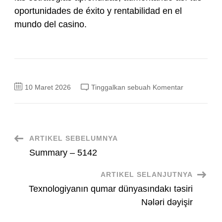
oportunidades de éxito y rentabilidad en el
mundo del casino.
pada
10 Maret 2026
Tinggalkan sebuah Komentar
Guía
avanzada
para
maximizar
tus
ganancias
en
Navigasi
ARTIKEL SEBELUMNYA
el
casino
Summary – 5142
Artikel
ARTIKEL SELANJUTNYA
Texnologiyanın qumar dünyasındakı təsiri
Nələri dəyişir