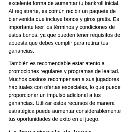
excelente forma de aumentar tu bankroll inicial.
Al registrarte, es común recibir un paquete de
bienvenida que incluye bonos y giros gratis. Es
importante leer los términos y condiciones de
estos bonos, ya que pueden tener requisitos de
apuesta que debes cumplir para retirar tus
ganancias.
También es recomendable estar atento a
promociones regulares y programas de lealtad.
Muchos casinos recompensan a sus jugadores
habituales con ofertas especiales, lo que puede
proporcionar un impulso adicional a tus
ganancias. Utilizar estos recursos de manera
estratégica puede aumentar considerablemente
tus oportunidades de éxito en el juego.