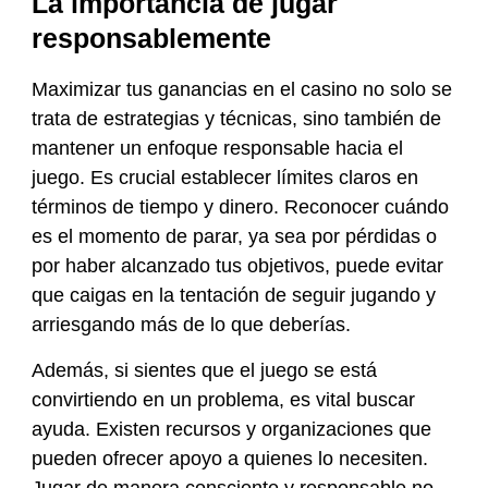
La importancia de jugar
responsablemente
Maximizar tus ganancias en el casino no solo se
trata de estrategias y técnicas, sino también de
mantener un enfoque responsable hacia el
juego. Es crucial establecer límites claros en
términos de tiempo y dinero. Reconocer cuándo
es el momento de parar, ya sea por pérdidas o
por haber alcanzado tus objetivos, puede evitar
que caigas en la tentación de seguir jugando y
arriesgando más de lo que deberías.
Además, si sientes que el juego se está
convirtiendo en un problema, es vital buscar
ayuda. Existen recursos y organizaciones que
pueden ofrecer apoyo a quienes lo necesiten.
Jugar de manera consciente y responsable no