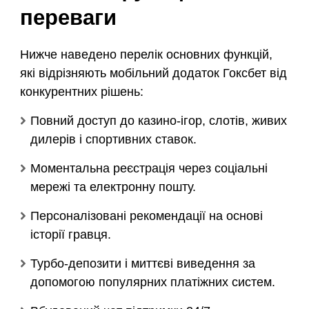
переваги
Нижче наведено перелік основних функцій,
які відрізняють мобільний додаток Гоксбет від
конкурентних рішень:
Повний доступ до казино‑ігор, слотів, живих
дилерів і спортивних ставок.
Моментальна реєстрація через соціальні
мережі та електронну пошту.
Персоналізовані рекомендації на основі
історії гравця.
Турбо‑депозити і миттєві виведення за
допомогою популярних платіжних систем.