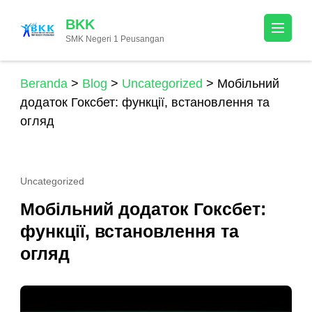
Lompat
BKK
ke
SMK Negeri 1 Peusangan
konten
(Tekan
Enter)
Beranda
>
Blog
>
Uncategorized
>
Мобільний
додаток Гоксбет: функції, встановлення та
огляд
Uncategorized
Мобільний додаток Гоксбет:
функції, встановлення та
огляд