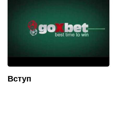
Вступ