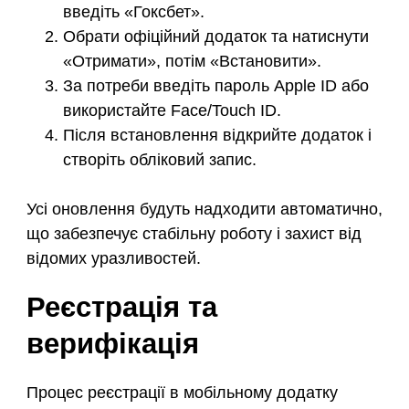
введіть «Гоксбет».
Обрати офіційний додаток та натиснути
«Отримати», потім «Встановити».
За потреби введіть пароль Apple ID або
використайте Face/Touch ID.
Після встановлення відкрийте додаток і
створіть обліковий запис.
Усі оновлення будуть надходити автоматично,
що забезпечує стабільну роботу і захист від
відомих уразливостей.
Реєстрація та
верифікація
Процес реєстрації в мобільному додатку