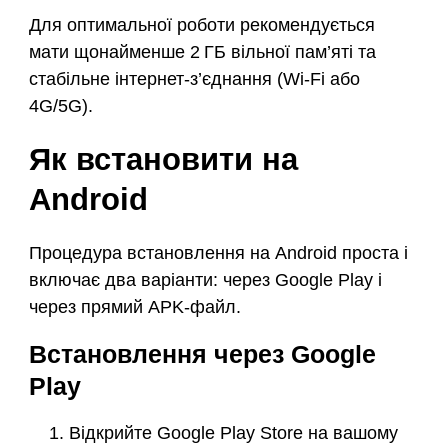
Для оптимальної роботи рекомендується
мати щонайменше 2 ГБ вільної пам’яті та
стабільне інтернет‑з’єднання (Wi‑Fi або
4G/5G).
Як встановити на
Android
Процедура встановлення на Android проста і
включає два варіанти: через Google Play і
через прямий APK‑файл.
Встановлення через Google
Play
Відкрийте Google Play Store на вашому