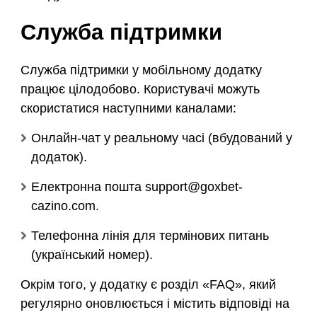
Служба підтримки
Служба підтримки у мобільному додатку
працює цілодобово. Користувачі можуть
скористатися наступними каналами:
Онлайн‑чат у реальному часі (вбудований у
додаток).
Електронна пошта support@goxbet-
cazino.com.
Телефонна лінія для термінових питань
(український номер).
Окрім того, у додатку є розділ «FAQ», який
регулярно оновлюється і містить відповіді на