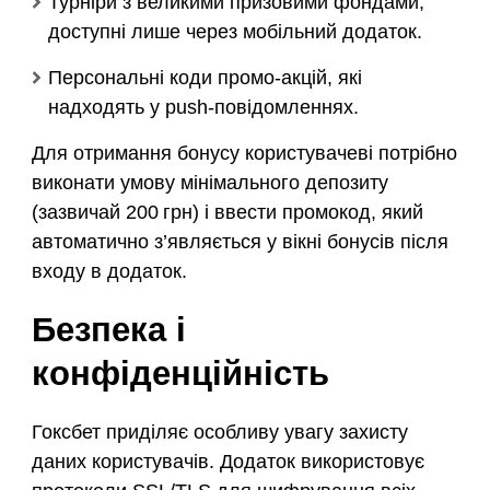
Турніри з великими призовими фондами,
доступні лише через мобільний додаток.
Персональні коди промо‑акцій, які
надходять у push‑повідомленнях.
Для отримання бонусу користувачеві потрібно
виконати умову мінімального депозиту
(зазвичай 200 грн) і ввести промокод, який
автоматично з’являється у вікні бонусів після
входу в додаток.
Безпека і
конфіденційність
Гоксбет приділяє особливу увагу захисту
даних користувачів. Додаток використовує