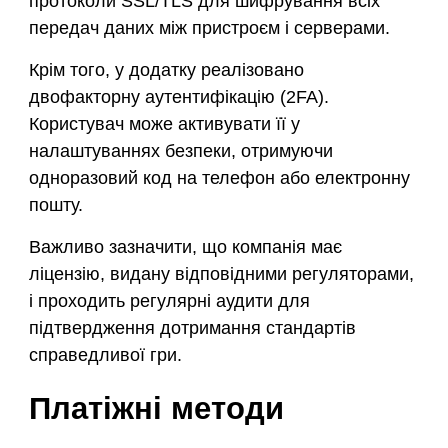
протоколи SSL/TLS для шифрування всіх
передач даних між пристроєм і серверами.
Крім того, у додатку реалізовано
двофакторну аутентифікацію (2FA).
Користувач може активувати її у
налаштуваннях безпеки, отримуючи
одноразовий код на телефон або електронну
пошту.
Важливо зазначити, що компанія має
ліцензію, видану відповідними регуляторами,
і проходить регулярні аудити для
підтвердження дотримання стандартів
справедливої гри.
Платіжні методи