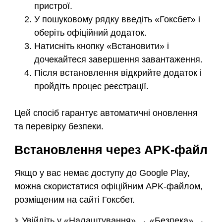
пристрої.
У пошуковому рядку введіть «Гоксбет» і
оберіть офіційний додаток.
Натисніть кнопку «Встановити» і
дочекайтеся завершення завантаження.
Після встановлення відкрийте додаток і
пройдіть процес реєстрації.
Цей спосіб гарантує автоматичні оновлення
та перевірку безпеки.
Встановлення через APK‑файл
Якщо у вас немає доступу до Google Play,
можна скористатися офіційним APK‑файлом,
розміщеним на сайті Гоксбет.
Увійдіть у «Налаштування» → «Безпека» →