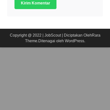
Copyright @ 2022 |
JobScout | Diciptakan Oleh
Rara
Theme
.Ditenagai oleh
WordPress
.