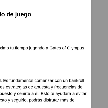
ilo de juego
áximo tu tiempo jugando a Gates of Olympus
al. Es fundamental comenzar con un bankroll
ntes estrategias de apuesta y frecuencias de
uesto y ceñirte a él. Esto te ayudará a evitar
to y seguirlo, podrás disfrutar más del