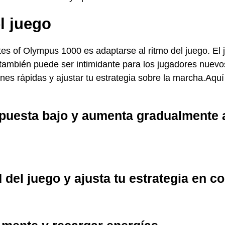
l juego
ates of Olympus 1000 es adaptarse al ritmo del juego. El
también puede ser intimidante para los jugadores nuevos.
nes rápidas y ajustar tu estrategia sobre la marcha.Aqu
uesta bajo y aumenta gradualmente a
ad del juego y ajusta tu estrategia en 