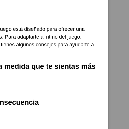
 juego está diseñado para ofrecer una
 Para adaptarte al ritmo del juego,
í tienes algunos consejos para ayudarte a
 medida que te sientas más
consecuencia