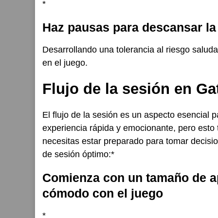
*
Haz pausas para descansar la
Desarrollando una tolerancia al riesgo salu
en el juego.
Flujo de la sesión en G
El flujo de la sesión es un aspecto esencial
experiencia rápida y emocionante, pero esto 
necesitas estar preparado para tomar decision
de sesión óptimo:*
Comienza con un tamaño de ap
cómodo con el juego
*