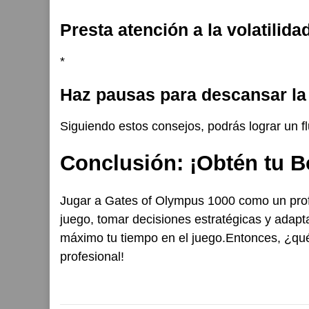
Presta atención a la volatilid
*
Haz pausas para descansar la
Siguiendo estos consejos, podrás lograr un 
Conclusión: ¡Obtén tu B
Jugar a Gates of Olympus 1000 como un profes
juego, tomar decisiones estratégicas y adapt
máximo tu tiempo en el juego.Entonces, ¿qu
profesional!