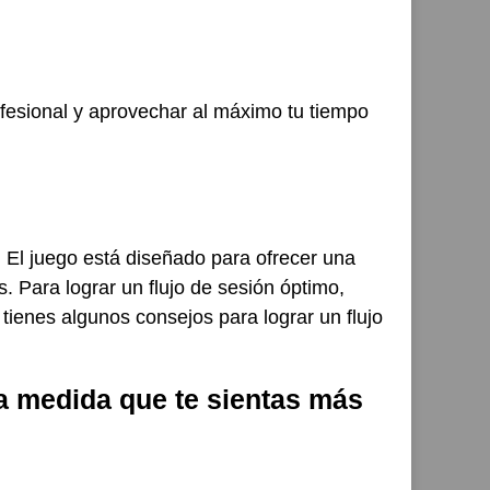
fesional y aprovechar al máximo tu tiempo
. El juego está diseñado para ofrecer una
 Para lograr un flujo de sesión óptimo,
tienes algunos consejos para lograr un flujo
 medida que te sientas más