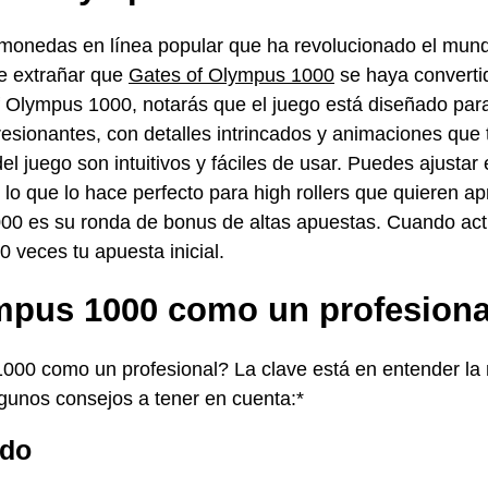
onedas en línea popular que ha revolucionado el mundo
e extrañar que
Gates of Olympus 1000
se haya convertid
f Olympus 1000, notarás que el juego está diseñado para
resionantes, con detalles intrincados y animaciones qu
el juego son intuitivos y fáciles de usar. Puedes ajustar
o, lo que lo hace perfecto para high rollers que quieren
000 es su ronda de bonus de altas apuestas. Cuando acti
 veces tu apuesta inicial.
mpus 1000 como un profesiona
000 como un profesional? La clave está en entender la 
lgunos consejos a tener en cuenta:*
ido