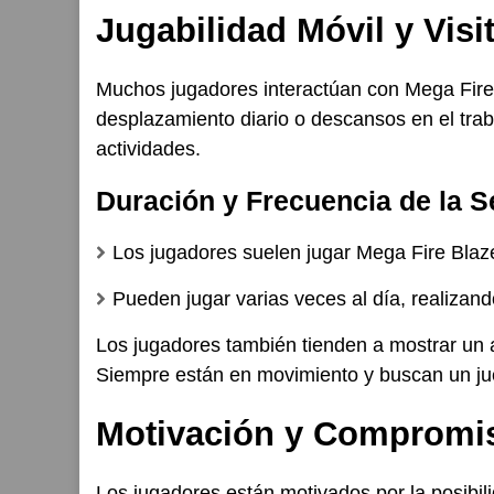
Jugabilidad Móvil y Visi
Muchos jugadores interactúan con Mega Fire B
desplazamiento diario o descansos en el traba
actividades.
Duración y Frecuencia de la S
Los jugadores suelen jugar Mega Fire Blaze
Pueden jugar varias veces al día, realizand
Los jugadores también tienden a mostrar un 
Siempre están en movimiento y buscan un jue
Motivación y Compromis
Los jugadores están motivados por la posibil