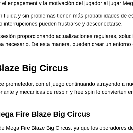
r el engagement y la motivación del jugador al jugar Meg
 fluida y sin problemas tienen más probabilidades de e
o interrupciones pueden frustrarse y desconectarse.
a sesión proporcionando actualizaciones regulares, solu
sea necesario. De esta manera, pueden crear un entorn
Blaze Big Circus
ce prometedor, con el juego continuando atrayendo a nue
onante y mecánicas de respin y free spin lo convierten 
Mega Fire Blaze Big Circus
o de Mega Fire Blaze Big Circus, ya que los operadores 