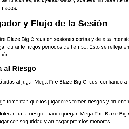
as funciones, incluyendo wilds y scatters. El vibrante t
nimados.
dor y Flujo de la Sesión
re Blaze Big Circus en sesiones cortas y de alta intens
ar durante largos períodos de tiempo. Esto se refleja e
ción.
a al Riesgo
ápidas al jugar Mega Fire Blaze Big Circus, confiando a
ego fomentan que los jugadores tomen riesgos y prueben 
tolerancia al riesgo cuando juegan Mega Fire Blaze Big 
ugar con seguridad y arriesgar premios menores.