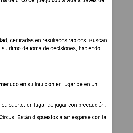
ema de circo del juego cobra vida a través de
idad, centradas en resultados rápidos. Buscan
n su ritmo de toma de decisiones, haciendo
 menudo en su intuición en lugar de en un
su suerte, en lugar de jugar con precaución.
Circus. Están dispuestos a arriesgarse con la