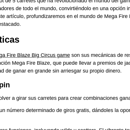
ot de 5 carretes que ha revolucionado el mundo del gami
adores de todo el mundo, convirtiéndolo en una opción 
este artículo, profundizaremos en el mundo de Mega Fire
destacado.
ticas
a Fire Blaze Big Circus game
son sus mecánicas de resp
nción Mega Fire Blaze, que puede llevar a premios de j
dad de ganar en grande sin arriesgar su propio dinero.
pin
volver a girar sus carretes para crear combinaciones gan
s un número determinado de giros gratis, dándoles la opo