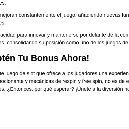
es.
y mejoran constantemente el juego, añadiendo nuevas f
es.
pacidad para innovar y mantenerse por delante de la com
tes, consolidando su posición como uno de los juegos de
Obtén Tu Bonus Ahora!
 juego de slot que ofrece a los jugadores una experien
mocionante y mecánicas de respin y free spin, no es de 
es. ¿Entonces, por qué esperar? ¡Únete a la diversión 