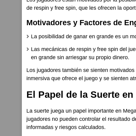
de respin y free spin, que les ofrecen la opo
Motivadores y Factores de E
La posibilidad de ganar en grande es un mot
Las mecánicas de respin y free spin del ju
en grande sin arriesgar su propio dinero.
Los jugadores también se sienten motivados p
inmersiva que ofrece el juego y se sienten at
El Papel de la Suerte en
La suerte juega un papel importante en Mega 
jugadores no pueden controlar el resultado d
informadas y riesgos calculados.