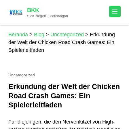
Lompat
BKK
ke
SMK Negeri 1 Peusangan
konten
(Tekan
Enter)
Beranda
>
Blog
>
Uncategorized
>
Erkundung
der Welt der Chicken Road Crash Games: Ein
Spielerleitfaden
Uncategorized
Erkundung der Welt der Chicken
Road Crash Games: Ein
Spielerleitfaden
Für diejenigen, die den Nervenkitzel von High-