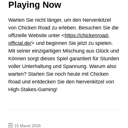
Playing Now
Warten Sie nicht länger, um den Nervenkitzel
von Chicken Road zu erleben. Besuchen Sie die
offizielle Website unter <
https://chickenroad-
official.de/
> und beginnen Sie jetzt zu spielen.
Mit seiner einzigartigen Mischung aus Glück und
Können sorgt dieses Spiel garantiert für Stunden
voller Unterhaltung und Spannung. Warum also
warten? Starten Sie noch heute mit Chicken
Road und entdecken Sie den Nervenkitzel von
High-Stakes-Gaming!
15 Maret 2026