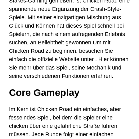
Stakes-Gaming genießen, ist Chicken Road eine
spannende neue Ergänzung der Crash-Style-
Spiele. Mit seiner einzigartigen Mischung aus
Glück und Können hat dieses Spiel schnell bei
Spielern, die nach einem aufregenden Erlebnis
suchen, an Beliebtheit gewonnen.Um mit
Chicken Road zu beginnen, besuchen Sie
einfach die offizielle Website unter
. Hier können
Sie mehr über das Spiel, seine Mechanik und
seine verschiedenen Funktionen erfahren.
Core Gameplay
Im Kern ist Chicken Road ein einfaches, aber
fesselndes Spiel, bei dem die Spieler eine
chicken über eine gefährliche Straße führen
müssen. Jede Runde folgt einer einfachen