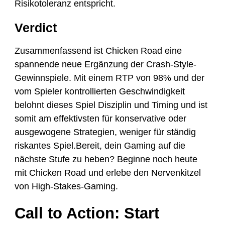
Risikotoleranz entspricht.
Verdict
Zusammenfassend ist Chicken Road eine
spannende neue Ergänzung der Crash-Style-
Gewinnspiele. Mit einem RTP von 98% und der
vom Spieler kontrollierten Geschwindigkeit
belohnt dieses Spiel Disziplin und Timing und ist
somit am effektivsten für konservative oder
ausgewogene Strategien, weniger für ständig
riskantes Spiel.Bereit, dein Gaming auf die
nächste Stufe zu heben? Beginne noch heute
mit Chicken Road und erlebe den Nervenkitzel
von High-Stakes-Gaming.
Call to Action: Start