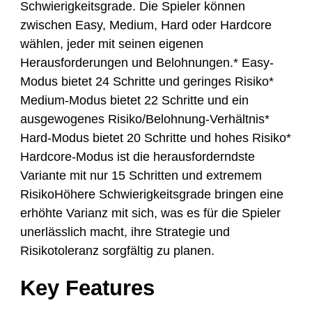
Schwierigkeitsgrade. Die Spieler können
zwischen Easy, Medium, Hard oder Hardcore
wählen, jeder mit seinen eigenen
Herausforderungen und Belohnungen.* Easy-
Modus bietet 24 Schritte und geringes Risiko*
Medium-Modus bietet 22 Schritte und ein
ausgewogenes Risiko/Belohnung-Verhältnis*
Hard-Modus bietet 20 Schritte und hohes Risiko*
Hardcore-Modus ist die herausforderndste
Variante mit nur 15 Schritten und extremem
RisikoHöhere Schwierigkeitsgrade bringen eine
erhöhte Varianz mit sich, was es für die Spieler
unerlässlich macht, ihre Strategie und
Risikotoleranz sorgfältig zu planen.
Key Features