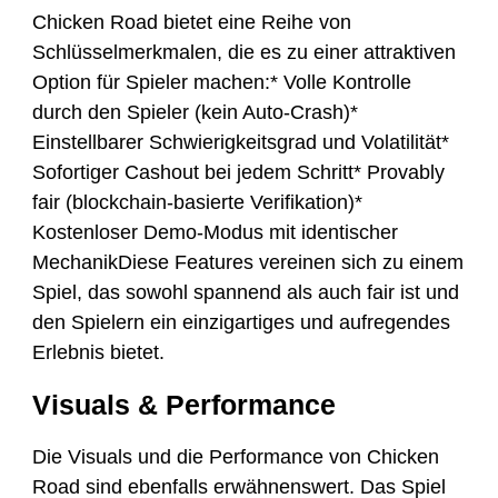
Chicken Road bietet eine Reihe von
Schlüsselmerkmalen, die es zu einer attraktiven
Option für Spieler machen:* Volle Kontrolle
durch den Spieler (kein Auto-Crash)*
Einstellbarer Schwierigkeitsgrad und Volatilität*
Sofortiger Cashout bei jedem Schritt* Provably
fair (blockchain-basierte Verifikation)*
Kostenloser Demo-Modus mit identischer
MechanikDiese Features vereinen sich zu einem
Spiel, das sowohl spannend als auch fair ist und
den Spielern ein einzigartiges und aufregendes
Erlebnis bietet.
Visuals & Performance
Die Visuals und die Performance von Chicken
Road sind ebenfalls erwähnenswert. Das Spiel