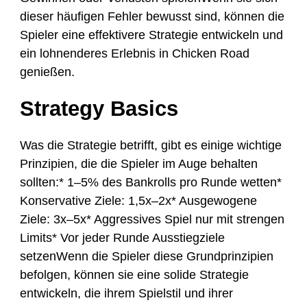
dieser häufigen Fehler bewusst sind, können die
Spieler eine effektivere Strategie entwickeln und
ein lohnenderes Erlebnis in Chicken Road
genießen.
Strategy Basics
Was die Strategie betrifft, gibt es einige wichtige
Prinzipien, die die Spieler im Auge behalten
sollten:* 1–5% des Bankrolls pro Runde wetten*
Konservative Ziele: 1,5x–2x* Ausgewogene
Ziele: 3x–5x* Aggressives Spiel nur mit strengen
Limits* Vor jeder Runde Ausstiegziele
setzenWenn die Spieler diese Grundprinzipien
befolgen, können sie eine solide Strategie
entwickeln, die ihrem Spielstil und ihrer