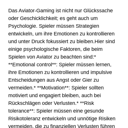
Das Aviator-Gaming ist nicht nur Glückssache
oder Geschicklichkeit; es geht auch um
Psychologie. Spieler müssen Strategien
entwickeln, um ihre Emotionen zu kontrollieren
und unter Druck fokussiert zu bleiben.Hier sind
einige psychologische Faktoren, die beim
Spielen von Aviator zu beachten sind:*
**Emotional control**: Spieler müssen lernen,
ihre Emotionen zu kontrollieren und impulsive
Entscheidungen aus Angst oder Gier zu
vermeiden.* **Motivation**: Spieler sollten
motiviert und engagiert bleiben, auch bei
Rückschlägen oder Verlusten.* **Risk
tolerance**: Spieler müssen eine gesunde
Risikotoleranz entwickeln und unnötige Risiken
vermeiden, die zu finanziellen Verlusten führen