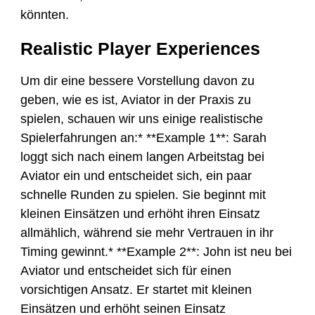
könnten.
Realistic Player Experiences
Um dir eine bessere Vorstellung davon zu
geben, wie es ist, Aviator in der Praxis zu
spielen, schauen wir uns einige realistische
Spielerfahrungen an:* **Example 1**: Sarah
loggt sich nach einem langen Arbeitstag bei
Aviator ein und entscheidet sich, ein paar
schnelle Runden zu spielen. Sie beginnt mit
kleinen Einsätzen und erhöht ihren Einsatz
allmählich, während sie mehr Vertrauen in ihr
Timing gewinnt.* **Example 2**: John ist neu bei
Aviator und entscheidet sich für einen
vorsichtigen Ansatz. Er startet mit kleinen
Einsätzen und erhöht seinen Einsatz