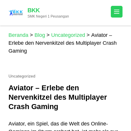
Lompat
BKK
ke
SMK Negeri 1 Peusangan
konten
(Tekan
Enter)
Beranda
>
Blog
>
Uncategorized
>
Aviator –
Erlebe den Nervenkitzel des Multiplayer Crash
Gaming
Uncategorized
Aviator – Erlebe den
Nervenkitzel des Multiplayer
Crash Gaming
Aviator, ein Spiel, das die Welt des Online-